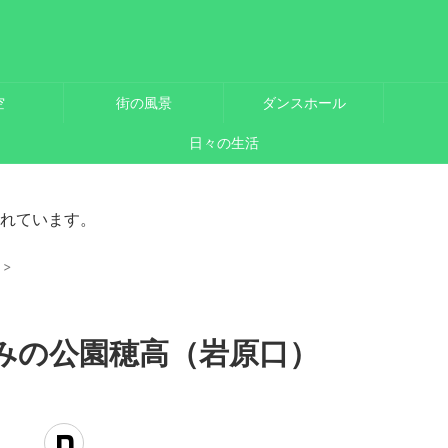
空
街の風景
ダンスホール
日々の生活
れています。
>
みの公園穂高（岩原口）