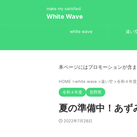
make my satisfied
White Wave
white wave
遠い
本ページにはプロモーションが含ま
HOME
>
white wave
>
遠い空
>
令和４年度
令和４年度
長野県
夏の準備中！あず
2022年7月28日