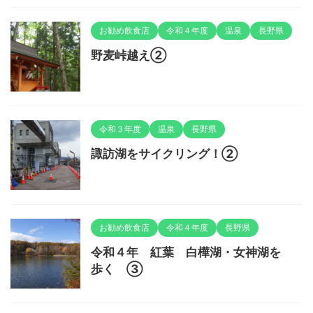
お勧め飲食店
令和４年度
温泉
長野県
野麦峠越え②
令和３年度
温泉
長野県
諏訪湖をサイクリング！②
お勧め飲食店
令和４年度
長野県
令和４年 紅葉 白樺湖・女神湖を
歩く ③