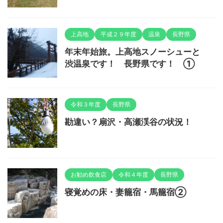
上高地
平成２９年度
温泉
長野県
年末年始旅。上高地スノーシューと
渋温泉です！ 長野県です！ ①
令和３年度
長野県
勘違い？扇沢・高瀬渓谷の状況！
お勧め飲食店
令和４年度
長野県
寝覚めの床・妻籠宿・馬籠宿②