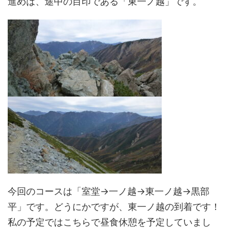
進めば、途中の目印である「東一ノ越」です。
今回のコースは「室堂→一ノ越→東一ノ越→黒部
平」です。どうにかですが、東一ノ越の到着です！
私の予定ではこちらで昼食休憩を予定していまし