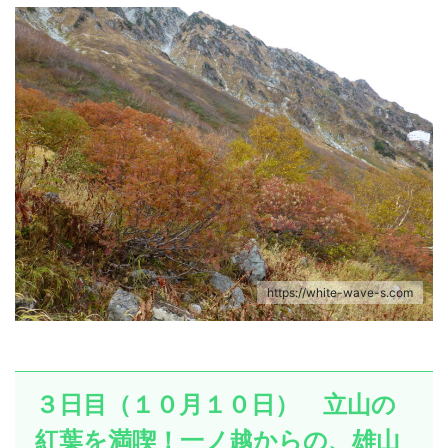
https://white-wave-s.com
３日目（１０月１０日） 立山の
紅葉を満喫！一ノ越からの、雄山