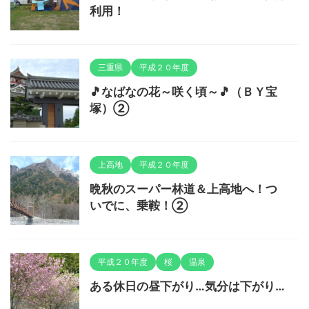
利用！
三重県
平成２０年度
🎵なばなの花～咲く頃～🎵（ＢＹ宝
塚）②
上高地
平成２０年度
晩秋のスーパー林道＆上高地へ！つ
いでに、乗鞍！②
平成２０年度
桜
温泉
ある休日の昼下がり…気分は下がり…