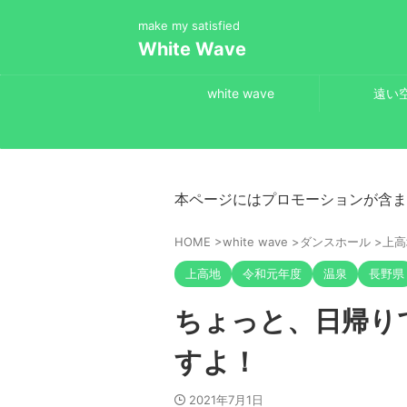
make my satisfied
White Wave
white wave
遠い
本ページにはプロモーションが含ま
HOME
>
white wave
>
ダンスホール
>
上高
上高地
令和元年度
温泉
長野県
ちょっと、日帰り
すよ！
2021年7月1日