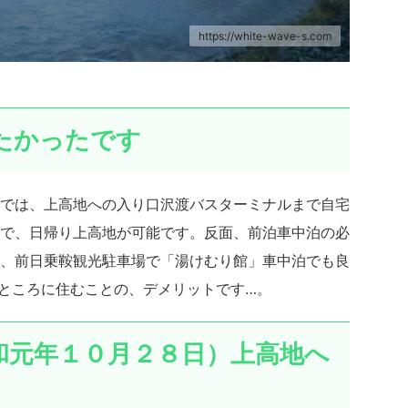
https://white-wave-s.com
たかったです
では、上高地への入り口沢渡バスターミナルまで自宅
で、日帰り上高地が可能です。反面、前泊車中泊の必
、前日乗鞍観光駐車場で「湯けむり館」車中泊でも良
ところに住むことの、デメリットです…。
和元年１０月２８日）上高地へ