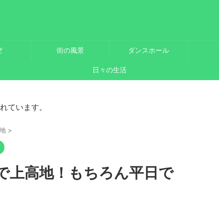
空
街の風景
ダンスホール
日々の生活
れています。
地
>
で上高地！もちろん平日で