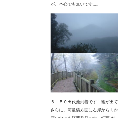
が、本心でも無いです…。
６：５０田代池到着です！霧が出て
さらに、河童橋方面に右岸から向か
霧の中にも紅葉発見です！紅葉は歩