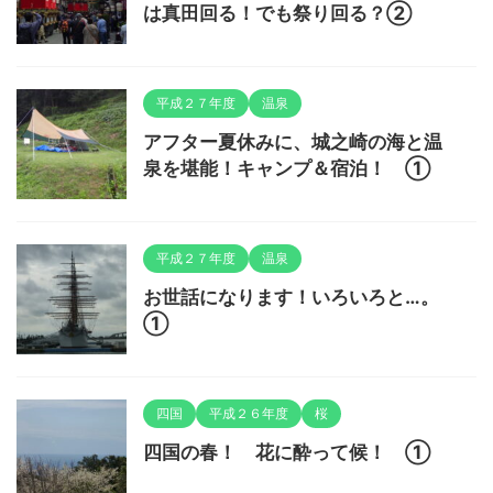
は真田回る！でも祭り回る？②
平成２７年度
温泉
アフター夏休みに、城之崎の海と温
泉を堪能！キャンプ＆宿泊！ ①
平成２７年度
温泉
お世話になります！いろいろと…。
①
四国
平成２６年度
桜
四国の春！ 花に酔って候！ ①