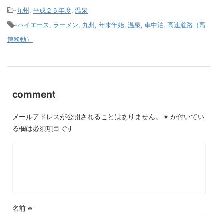
-
九州
,
平成２６年度
,
温泉
-
ハイエース
,
ラーメン
,
九州
,
年末年始
,
温泉
,
車中泊
,
高速道路（高
速移動）
comment
メールアドレスが公開されることはありません。
※
が付いてい
る欄は必須項目です
名前
※