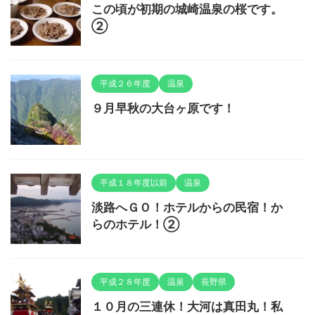
この頃が初期の城崎温泉の桜です。
②
平成２６年度
温泉
９月早秋の大台ヶ原です！
平成１８年度以前
温泉
淡路へＧＯ！ホテルからの民宿！か
らのホテル！②
平成２８年度
温泉
長野県
１０月の三連休！大河は真田丸！私