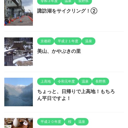
令和３年度
温泉
長野県
諏訪湖をサイクリング！②
京都府
平成２１年度
温泉
美山、かやぶきの里
上高地
令和元年度
温泉
長野県
ちょっと、日帰りで上高地！もちろ
ん平日ですよ！
平成２０年度
桜
温泉