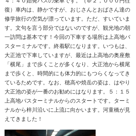
４：４０始発バスの乗車です。（＠２，０００円往
復）車内は、静かですが、おじさんとおばさん達の
修学旅行の空気が漂っています。ただ、すいていま
す。文句を言う部分ではないのですが、観光地の朝
一訪問は基本です！今回の下車する場所は上高地バ
スターミナルです。終着駅になります。いつもは、
大正池で下車していますが、最近は上高地の奥座敷
「横尾」まで歩くことが多くなり、大正池から横尾
まで歩くと、時間的にも体力的にもつらくなってき
ているためです。なお、穂高や焼岳の姿は、はやり
大正池の姿が一番のお勧めにはなります。５：１５
上高地バスターミナルからのスタートです。ターミ
ナルから梓川沿いに上流に向かいます。河童橋が見
えてきました！