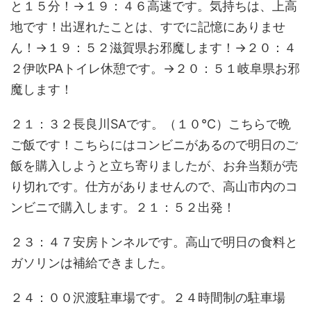
と１５分！→１９：４６高速です。気持ちは、上高
地です！出遅れたことは、すでに記憶にありませ
ん！→１９：５２滋賀県お邪魔します！→２０：４
２伊吹PAトイレ休憩です。→２０：５１岐阜県お邪
魔します！
２１：３２長良川SAです。（１０℃）こちらで晩
ご飯です！こちらにはコンビニがあるので明日のご
飯を購入しようと立ち寄りましたが、お弁当類が売
り切れです。仕方がありませんので、高山市内のコ
ンビニで購入します。２１：５２出発！
２３：４７安房トンネルです。高山で明日の食料と
ガソリンは補給できました。
２４：００沢渡駐車場です。２４時間制の駐車場