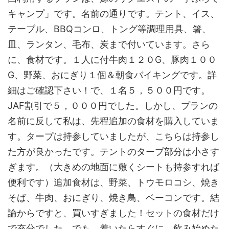
キャンプ」です。名前の通りです。テント、イス、
テーブル、BBQコンロ、トング等調理用具、箸、
皿、ランタン、毛布、炭まで付いています。さら
に、食材です。１人に付牛肉１２０G、豚肉１００
G、野菜、おにぎり１個＆朝食バイキングです。詳
細はご確認下さい！で、１名５，５００円です。
JAF割引で５，０００円でした。しかし、プランの
名前に反して私は、先程追加の食材を購入していま
す。タープは持参していましたが、こちらは持参し
た方が良かったです。テントのタープ部分は小さす
ぎます。（大きめの地面に敷くシートも持参すれば
便利です）追加食材は、野菜、トウモロコシ、焼き
そば、牛肉、おにぎり、焼き鳥、ベーコンです。結
論からですと、買いすぎました！セットの食材だけ
で充分でした。でも、着いたらすぐに、飲み始めた