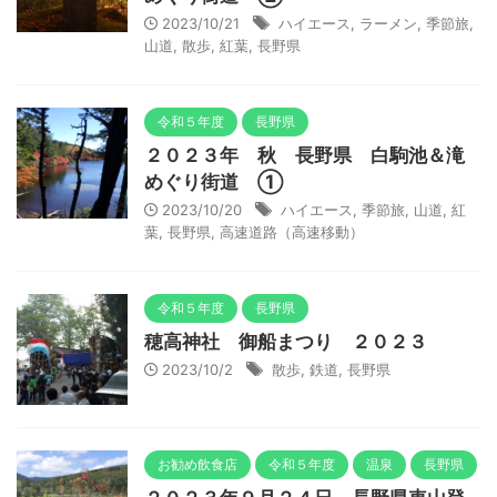
2023/10/21
ハイエース
,
ラーメン
,
季節旅
,
山道
,
散歩
,
紅葉
,
長野県
令和５年度
長野県
２０２３年 秋 長野県 白駒池＆滝
めぐり街道 ①
2023/10/20
ハイエース
,
季節旅
,
山道
,
紅
葉
,
長野県
,
高速道路（高速移動）
令和５年度
長野県
穂高神社 御船まつり ２０２３
2023/10/2
散歩
,
鉄道
,
長野県
お勧め飲食店
令和５年度
温泉
長野県