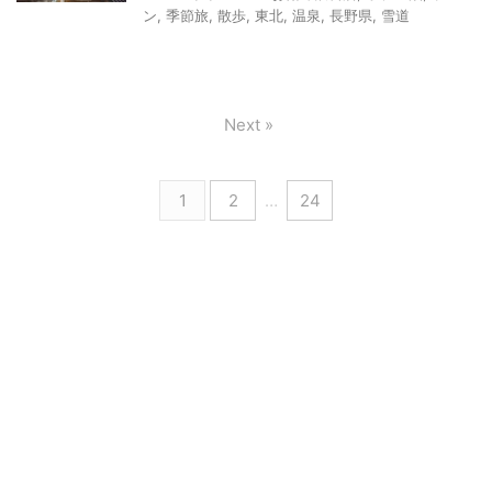
ン
,
季節旅
,
散歩
,
東北
,
温泉
,
長野県
,
雪道
Next »
1
2
…
24