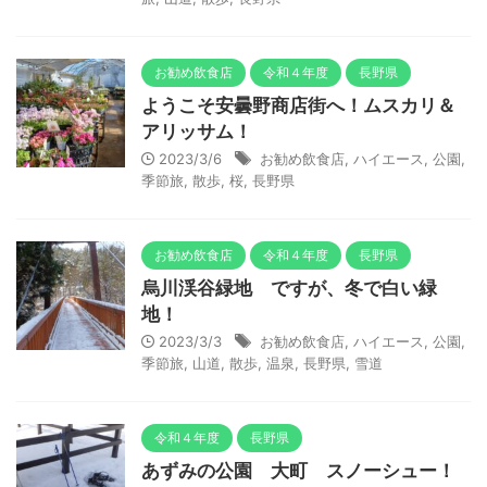
お勧め飲食店
令和４年度
長野県
ようこそ安曇野商店街へ！ムスカリ＆
アリッサム！
2023/3/6
お勧め飲食店
,
ハイエース
,
公園
,
季節旅
,
散歩
,
桜
,
長野県
お勧め飲食店
令和４年度
長野県
烏川渓谷緑地 ですが、冬で白い緑
地！
2023/3/3
お勧め飲食店
,
ハイエース
,
公園
,
季節旅
,
山道
,
散歩
,
温泉
,
長野県
,
雪道
令和４年度
長野県
あずみの公園 大町 スノーシュー！