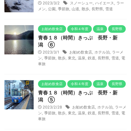
2023/3/2
スノーシュー
,
ハイエース
,
ラー
メン
,
公園
,
季節旅
,
山道
,
散歩
,
長野県
,
雪道
お勧め飲食店
令和４年度
温泉
長野県
青春１８（時間）きっぷ 長野・新
潟 ⑥
2023/3/1
お勧め飲食店
,
ホテル泊
,
ラーメ
ン
,
季節旅
,
散歩
,
東北
,
温泉
,
鉄道
,
長野県
,
雪道
,
電
車旅
お勧め飲食店
令和４年度
温泉
長野県
青春１８（時間）きっぷ 長野・新
潟 ⑤
2023/2/28
お勧め飲食店
,
ホテル泊
,
ラーメ
ン
,
季節旅
,
散歩
,
東北
,
温泉
,
鉄道
,
長野県
,
雪道
,
電
車旅