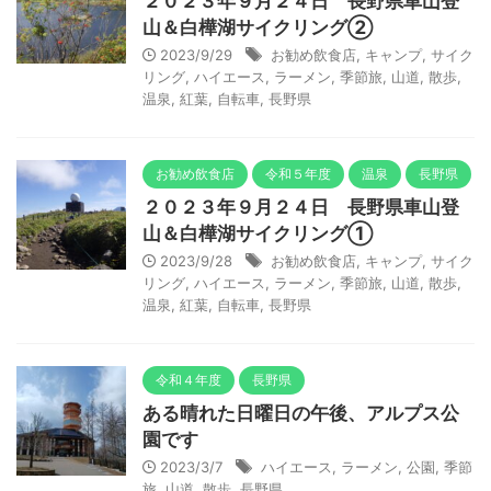
２０２３年９月２４日 長野県車山登
山＆白樺湖サイクリング②
2023/9/29
お勧め飲食店
,
キャンプ
,
サイク
リング
,
ハイエース
,
ラーメン
,
季節旅
,
山道
,
散歩
,
温泉
,
紅葉
,
自転車
,
長野県
お勧め飲食店
令和５年度
温泉
長野県
２０２３年９月２４日 長野県車山登
山＆白樺湖サイクリング①
2023/9/28
お勧め飲食店
,
キャンプ
,
サイク
リング
,
ハイエース
,
ラーメン
,
季節旅
,
山道
,
散歩
,
温泉
,
紅葉
,
自転車
,
長野県
令和４年度
長野県
ある晴れた日曜日の午後、アルプス公
園です
2023/3/7
ハイエース
,
ラーメン
,
公園
,
季節
旅
,
山道
,
散歩
,
長野県