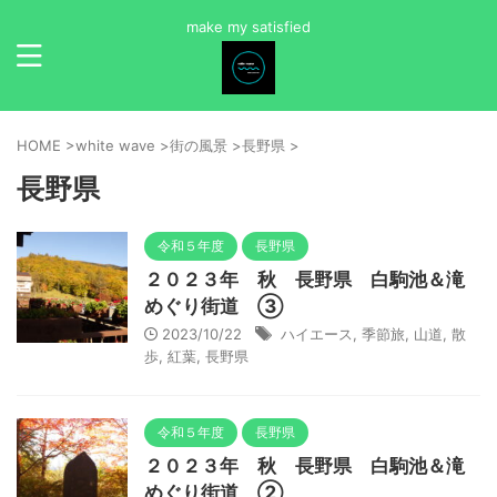
make my satisfied
HOME
>
white wave
>
街の風景
>
長野県
>
長野県
令和５年度
長野県
２０２３年 秋 長野県 白駒池＆滝
めぐり街道 ③
2023/10/22
ハイエース
,
季節旅
,
山道
,
散
歩
,
紅葉
,
長野県
令和５年度
長野県
２０２３年 秋 長野県 白駒池＆滝
めぐり街道 ②