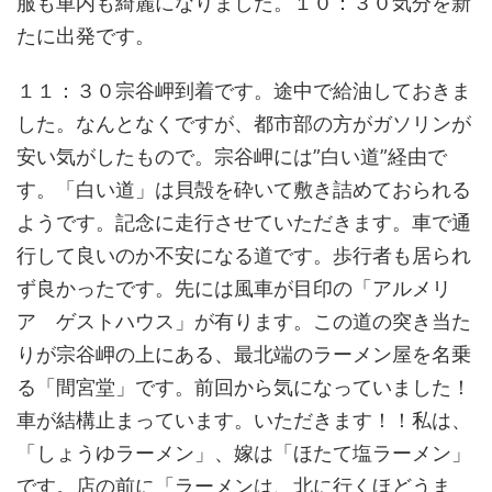
服も車内も綺麗になりました。１０：３０気分を新
たに出発です。
１１：３０宗谷岬到着です。途中で給油しておきま
した。なんとなくですが、都市部の方がガソリンが
安い気がしたもので。宗谷岬には”白い道”経由で
す。「白い道」は貝殻を砕いて敷き詰めておられる
ようです。記念に走行させていただきます。車で通
行して良いのか不安になる道です。歩行者も居られ
ず良かったです。先には風車が目印の「アルメリ
ア ゲストハウス」が有ります。この道の突き当た
りが宗谷岬の上にある、最北端のラーメン屋を名乗
る「間宮堂」です。前回から気になっていました！
車が結構止まっています。いただきます！！私は、
「しょうゆラーメン」、嫁は「ほたて塩ラーメン」
です。店の前に「ラーメンは、北に行くほどうま