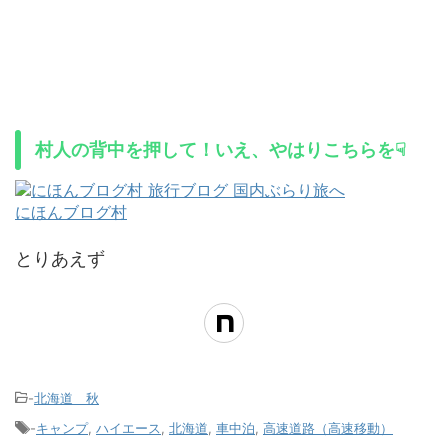
村人の背中を押して！いえ、やはりこちらを☟
にほんブログ村
とりあえず
-
北海道 秋
-
キャンプ
,
ハイエース
,
北海道
,
車中泊
,
高速道路（高速移動）